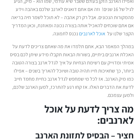
ואפילו הארנב הזקן בעולם ששבר שיא עולמי, שמו הוא – מיק, הגיע
לגיל של 16 שנים! וזה אם אתם דואגים לארנב שלכם באהבה וידע
מהמקורות הנכונים. אבל רק רק אהבה – לא תוכל לשמר חיה בריאה
אם אתם שוכחים להאכיל אותה בצורה נכונה ומאוזנת, וכאן המדריך
הקצר שלנו על
אוכל לארנבים
נכנס לתמונה.
במהלך המאמר הבא, אתם תלמדו את מה שאתם צריכים לדעת על
האכלת ארנבים ביתיים, בשורות הבאות תקבלו מידע שיתן לכם בסיס
אמיתי ומדוייק עם רשימת הנחיות על איך לגדל ארנב בצורה הטובה
ביותר, כך שחאיכות חייו תהיה טובה ושיוכל להאריך בשנים – אפילו
כמו מיק הארנב. אז לכל מי שמחפש לגדל ארנב כחיית מחמד חייב
לדעת את הדברים האלו. אז קחו רגע להתרכז, למען הארנב שלכם,
ולמען עצמכם.
מה צריך לדעת על אוכל
לארנבים:
חציר – הבסיס לתזונת הארנב