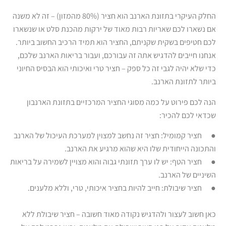
החלק העיקרי בתזונת הארנב הוא חציר (80% מהמזון) – זה לא משנה
אם נשארו לכם שאריות רבות מאוד של ירקות מהכנת סלט או שנשארו
לכם חטיפים בשקית שקניתם, החציר הוא תמיד הרכיב החשוב ביותר.
אנחנו חייבים להדגיש אתה זה עבורכם, ועבור בריאות הארנב שלכם,
כדי שלא יהיה לגבי זה כל ספק – חציר טרי ואיכותי הוא הבסיס החיוני
ביותר לתזונת הארנב.
הנה לכם פירוט על כמה מסוגי החציר המרכזיים בתזונת הארנבון
שכדאי לכם להכיר:
● חציר קמומיל: חציר זה נחשב למצוין למערכת העיכול של הארנב
והתכונה הייחודית שלו היא שהוא מרגיע את הארנב.
● חציר הטף: יש לו ערך תזונתי גבוה והוא מצויין לשמירה על בריאות
השיניים של הארנב.
● חציר שיבולת: חייב להיות בחציר איכותי, טרי, וללא מלענים.
כאן חשוב לעצור ולהדגיש נקודה מאוד חשובה – חציר שיבולת ללא