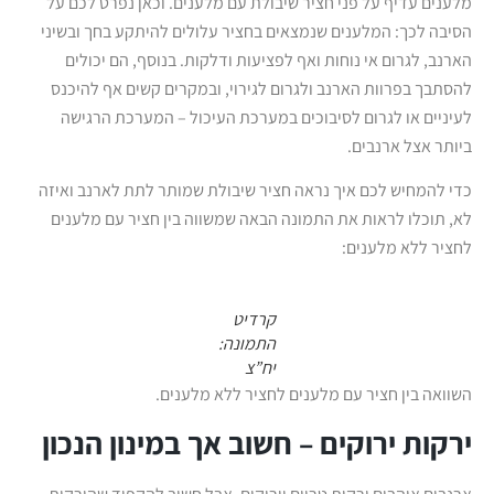
מלענים עדיף על פני חציר שיבולת עם מלענים. וכאן נפרט לכם על
הסיבה לכך: המלענים שנמצאים בחציר עלולים להיתקע בחך ובשיני
הארנב, לגרום אי נוחות ואף לפציעות ודלקות. בנוסף, הם יכולים
להסתבך בפרוות הארנב ולגרום לגירוי, ובמקרים קשים אף להיכנס
לעיניים או לגרום לסיבוכים במערכת העיכול – המערכת הרגישה
ביותר אצל ארנבים.
כדי להמחיש לכם איך נראה חציר שיבולת שמותר לתת לארנב ואיזה
לא, תוכלו לראות את התמונה הבאה שמשווה בין חציר עם מלענים
לחציר ללא מלענים:
קרדיט
התמונה:
יח”צ
השוואה בין חציר עם מלענים לחציר ללא מלענים.
ירקות ירוקים – חשוב אך במינון הנכון