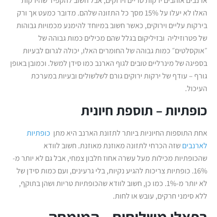
ארנבים אוהבים ירקות טריים וירוקים, אבל חשוב להקפיד שהירקות
האלו לא יעלו על 15% מסך כל התזונה שלהם. מדובר כמעט אך ורק
בירקות עליים וירוקים, כאשר חשוב במיוחד להימנע מכמויות גבוהות
של פטרוזיליה ובזיליקום בגלל שהם מכילים כמות גבוהה של
״אוקסלטים״ כמות גבוהה של החומרים האלו, יכולה לגרום לבעיות
בספיגה של מינרליים טובים לגוף הארנב כמו סידן למשל. וכמובן באופן
גורף – עודף של ירקות ירוקים גורם לשלשולים ובעיות במערכת
העיכול.
כופתיות – תוספת חיונית
אחת התוספות החיוניות ביותר לתזונת הארנב היא מתן
כופתיות
לארנבים
שזה הכרחי לתזונה מאוזנת מאוזנת. חשוב לוודא
שהכופתיות מכילות מעל עשרה אחוז חלבון צמחי, אבל גם לא יותר מ-
16%. כופתיות צריכות להגיע נקיות, בלי גרעינים, ועם כמות סידן של
לא יותר מ-1%. כמו כן, חשוב לוודא שהכופתיות טריות ושהן בתוקף,
ללא סימני חרקים, עובש או לחות.
רפאלי משלוחים – המומחה