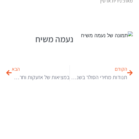
מאת: נירית ארטין
נעמה משיח
הקודם
הבא
תנודות מחירי הסולר בשנת 2025: בין אפקט הקורונה למתיחות הגיאופוליטית
במציאות של אזעקות וחרדה יש מקום אחד שבו ההורים שלנו באמת בטוחים