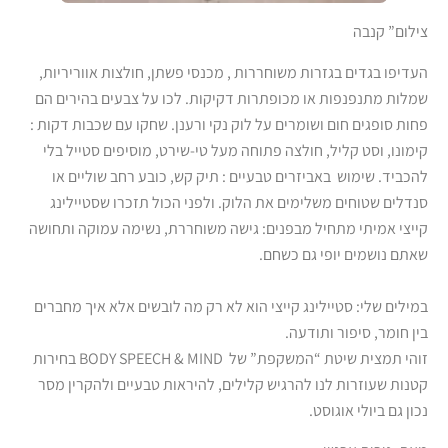
צילום” קנבה
העדיפו בגדים בגזרות משוחררות , מכנסי פשתן, חולצות אווריריות,
שמלות מתנפנפות או מכופתרות דקיקות. לכו על צבעים בהירים הם
פחות סופגים חום ושומרים על לוק נקי ורענן. שחקו עם שכבות דקות :
קימונו, וסט קליל, חולצה פתוחה מעל טי-שירט, מוסיפים סטייל בלי
להכביד. שימוש באביזרים טבעיים : תיק קש, כובע רחב שוליים או
סנדלים שטוחים משלימים את הלוק. ולפני הכול תזכרו שסטיילינג
קייצי אמיתי מתחיל מבפנים: גישה משוחררת, נשימה עמוקה ותחושה
שאתם נושמים יופי גם כשחם.
במילים שלי: סטיילינג קייצי הוא לא רק מה לובשים אלא איך מחברים
בין חומר, סיפור ותודעה.
זוהי תמצית שיטת “המשקפת” של BODY SPEECH & MIND בחירות
קטנות שעוזרות לנו להרגיש קלילים, להיראות טבעיים ולהקרין מסר
נכון גם ביולי אוגוסט.