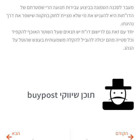
מעבר לסכנה הטמונה בביצוע עבירות תנועה הרי שמטרתם של
הדו”חות היא להעניש את מי שלא מציית לחוק בתקווה שישפר את דרך
נהיגתו.
יחד עם זאת גם לרישום דו”ח יש תנאים שעל השוטר האוכף להקפיד
וכל סטייה מהם יכולה להוביל להקלה משמעותית בעונש שהוטל על
הנהג.
תוכן שיווקי buypost
הקודם
הבא