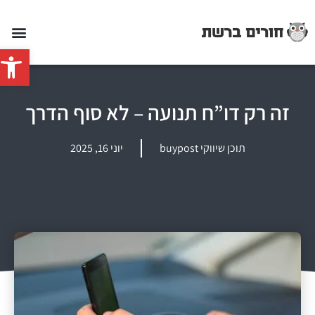
פתח סרג
זה רק דו”ח תנועה – לא סוף הדרך
תוכן שיווקי buypost
יוני 16, 2025