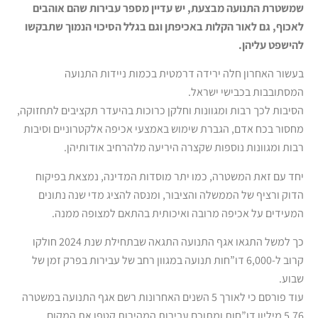
שמשטרת התנועה מבצעת, יש עדיין מספר עבירות שהם אוהבים
לאכוף, גם לאור הקלות באכיפתן וגם בגלל הסיכוי הנמוך שתבקשו
להישפט עליהן.
בעשור האחרון חלה ירידה דרמטית בכמות ניידות התנועה
המסתובבות בכבישי ישראל.
הסיבות לכך רבות ומגוונות וחלקן כרוכות בהיעדר תקציבים לתחזוקה,
מחסור בכח אדם, הגברת שימוש באמצעי אכיפה אלקטרוניים וסיבות
רבות ומגוונות נוספות שקצרה היריעה מלהרחיב אודותיהן.
יחד עם זאת המשטרה, כמו יתר מוסדות המדינה, נמצאת בפיקוח
הדוק ורציף של הממשלה והציבור, ומנסה להציג מדי שנה נתונים
המעידים על אכיפה מרובה ואיכותית בהתאם למצופה ממנה.
כך למשל התגאו אגף התנועה התגאה שבתחילת שנת 2024 חולקו
קרוב ל-6,000 דו”חות תנועה במגוון רחב של עבירות בפרק זמן של
שבוע.
עוד פורסם כי לאורך 5 השנים האחרונות רשם אגף התנועה במשטרה
5.76 מיליון דו”חות ומתוכם עבירות המהירות קטפו את המקום