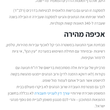
היטב את גרף תאונות הדרכים המאמיר מדי שנה.
למסקנה זו הגיעו גם ברשות הלאומית לבטיחות בדרכים (רלב”ד)
לאחר שניתחו את הנתונים והגיעו למסקנה שעבירה זו הובילה בשנה
שעברה ל-340 תאונות קשות וקטלניות.
אכיפה מהירה
מבחינת אגף התנועה במשטרה הכי קל לאכוף עבירות מהירות, טלפון,
רשיונות -ובמיוחד עם תחילת השימוש במערכת “עין הנץ”, אי ציות
לרמזור ועקיפות.
מרביתן של עבירות אלה מסתכמות ברישום של דו”ח תנועה עם
נקודות (לאו דווקא הזמנה לדין) ורוב הנהגים יימנעו מהגשת בקשה
להישפט אשר תוביל אותם לעמוד מול שופט.
לכך גם מצטרפת העובדה שרוב הנהגים לא ביקרו מעולם בבית
המשפט ושכירת שירותיי
עורך דין לענייני תעבורה
לא נכללה בחשבון
ההוצאות המתוכנן – והרי לכם מנגנון משומן לגביית מס נוסף מנהגי
ישראל.