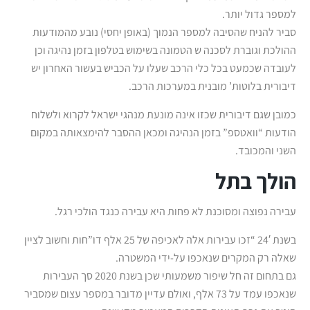
למספר גדול יותר.
סביר להניח שהסיבה למספר הנמוך (באופן יחסי) נובע מהמודעות
ההולכת וגוברת לסכנה ש הטמונה בשימוש בטלפון בזמן נהיגה וכן
לעובדה שכמעט בכל כלי הרכב שעלו על הכביש בעשור האחרון יש
דיבורית בלוטות’ מובנית במערכות הרכב.
כמובן שגם דיבורית שכזו אינה מונעת מנהגי ישראל לקרוא ולשלוח
הודעות “וואטספ” בזמן הנהיגה ומכאן ההסבר להימצאותה במקום
השני והמכובד.
הולך בתל
עבירה נפוצה ומסוכנת לא פחות היא עבירה כנגד הולכי רגל.
בשנת 24′ “זכו עבירות אלה לאכיפה של 25 אלף דו”חות וחשוב לציין
שאלה רק המקרים שנאכפו על-ידי המשטרה.
גם בתחום זה חל שיפור משמעותי שכן בשנת 2020 סך העבירות
שנאכפו עמד על 73 אלף, ואולם עדיין מדובר במספר עצום שמסביר