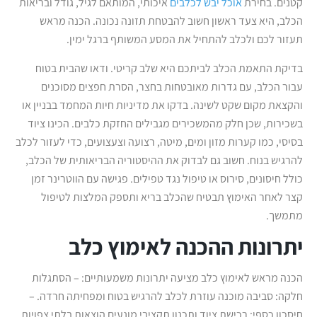
קטנים. בחירת
אוכל יבש לכלבים
איכותי, המותאם לגיל, גודל ובריאות
הכלב, היא צעד ראשון חשוב להבטחת תזונה נכונה. הכנה מראש
תעזור לכם ולכלב להתחיל את המסע המשותף ברגל ימין.
בדיקת התאמת הכלב לביתכם היא שלב קריטי. ודאו שהבית בטוח
עבור הכלב, עם גדרות מאובטחות בחצר, הסרת חפצים מסוכנים
והקצאת מקום שקט לשינה. בדקו את מדיניות חיות המחמד בבניין או
בשכירות, שכן חלק מהמשכירים מגבילים החזקת כלבים. הכינו ציוד
בסיסי, כמו קערות מזון ומים, מיטה, רצועה וצעצועים, כדי לעזור לכלב
להרגיש בנוח. חשוב גם לבדוק את ההיסטוריה הבריאותית של הכלב,
כולל חיסונים, סירוס או טיפול נגד טפילים. פגישה עם הווטרינר זמן
קצר לאחר האימוץ תבטיח שהכלב בריא ותספק המלצות לטיפול
מתמשך.
יתרונות ההכנה לאימוץ כלב
הכנה מראש לאימוץ כלב מציעה יתרונות משמעותיים: – הסתגלות
חלקה: סביבה מוכנה עוזרת לכלב להרגיש בטוח ומפחיתה חרדה. –
חיסכון כספי: רכישת ציוד ותכנון תקציבי מונעים הוצאות בלתי צפויות.