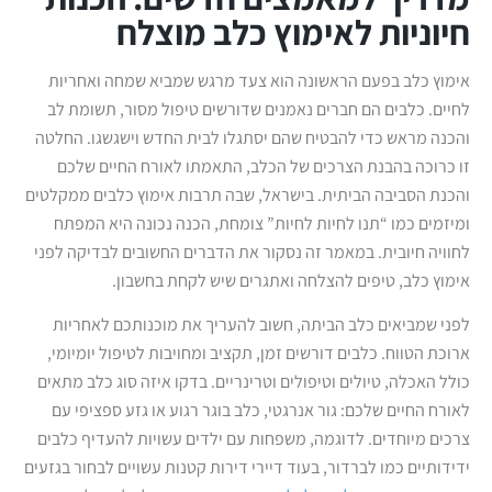
חיוניות לאימוץ כלב מוצלח
אימוץ כלב בפעם הראשונה הוא צעד מרגש שמביא שמחה ואחריות
לחיים. כלבים הם חברים נאמנים שדורשים טיפול מסור, תשומת לב
והכנה מראש כדי להבטיח שהם יסתגלו לבית החדש וישגשגו. החלטה
זו כרוכה בהבנת הצרכים של הכלב, התאמתו לאורח החיים שלכם
והכנת הסביבה הביתית. בישראל, שבה תרבות אימוץ כלבים ממקלטים
ומיזמים כמו “תנו לחיות לחיות” צומחת, הכנה נכונה היא המפתח
לחוויה חיובית. במאמר זה נסקור את הדברים החשובים לבדיקה לפני
אימוץ כלב, טיפים להצלחה ואתגרים שיש לקחת בחשבון.
לפני שמביאים כלב הביתה, חשוב להעריך את מוכנותכם לאחריות
ארוכת הטווח. כלבים דורשים זמן, תקציב ומחויבות לטיפול יומיומי,
כולל האכלה, טיולים וטיפולים וטרינריים. בדקו איזה סוג כלב מתאים
לאורח החיים שלכם: גור אנרגטי, כלב בוגר רגוע או גזע ספציפי עם
צרכים מיוחדים. לדוגמה, משפחות עם ילדים עשויות להעדיף כלבים
ידידותיים כמו לברדור, בעוד דיירי דירות קטנות עשויים לבחור בגזעים