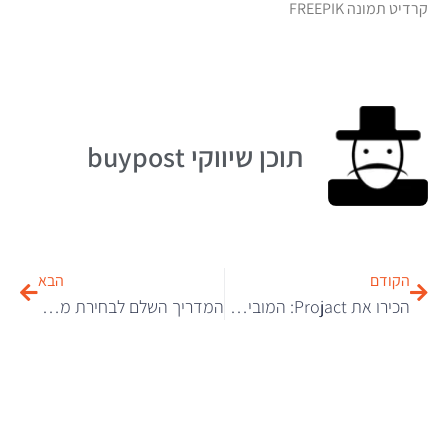
קרדיט תמונה FREEPIK
תוכן שיווקי buypost
הקודם
הבא
הכירו את Projact: המובילה בביצוע פרויקטים להקמת משרדים ומוסדות במרכז הארץ
המדריך השלם לבחירת מדפסת לייזר לבית – ולמה Brother L2865 שווה את תשומת הלב שלכם