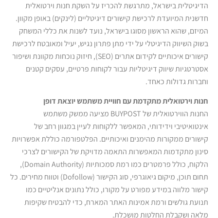
הדיגיטלית בישראל, מתרגשת להכריז על השקת חנות וירטואלית
חדשנית המיועדת לרכישת קישורים דיגיטליים (לינקים) באופן מקוון.
המיזם, שהוא הראשון מסוגו בישראל, נועד לשנות את כללי המשחק
בשוק השיווק הדיגיטלי על ידי מתן פתרון נגיש, יעיל ומאובטח לרכישת
קישורים איכותיים לקידום אתרים (SEO), חיזוק נוכחות מקוונת ושיפור
אסטרטגיות שיווק דיגיטליות עבור לקוחות פרטיים, עסקים קטנים
וחברות גדולות כאחד.
חנות וירטואלית מתקדמת עם חוויית משתמש יוצאת דופן
החנות הווירטואלית של BUYPOST מציעה ממשק משתמש
אינטואיטיבי וידידותי, המאפשר ללקוחות לעיין במגוון רחב של
קישורים ממקורות מהימנים ואיכותיים. הפלטפורמה כוללת אפשרויות
סינון מתקדמות המאפשרות התאמה מדויקת של הקישורים לצרכי
הלקוח, כולל פרמטרים כמו רמת סמכותיות (Domain Authority),
תחום תוכן, מיקום גיאוגרפי, סוג הקישור (Dofollow) וטווח מחירים. כל
קישור מלווה במידע מפורט על מקורו, כולל נתונים אנליטיים כמו
תנועת גולשים ורמת אמינות האתר המארח, כדי להבטיח שקיפות
מלאה ושקבלת החלטות מושכלת.