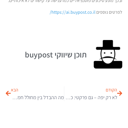
ובכך מונע סיכונים פוטנציאליים כמו ענישה על קישורים לא איכותיים.
לפרטים נוספים
https://ai.buypost.co.il/
תוכן שיווקי buypost
הקודם
הבא
לא רק יפה – גם פרקטי: כך תעצבו מטבח שמתאים לשגרת החיים של משפחה
מה ההבדל בין מחולל חמצן נייח לנייד – ולמי מתאים כל אחד?