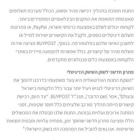
החנות תומכת בתהליך רכישה מהיר ופשוט, הכולל מערכת תשלומים
מאובטחת התואמת את התקנים הבינלאומיים המחמירים ביותר.
לקוחות יכולים לשלם באמצעות כרטיסי אשראי, PayPal, או פתרונות
תשלום דיגיטליים נוספים, ולקבל את הקישורים ישירות למייל או
לחשבון האישי שלהם בפלטפורמה. בנוסף, BUYPOST מציעה שירות
משלוח מהיר של קישורים, כולל אפשרות להטמעה מיידית באתרי
הלקוחות באמצעות כלים טכנולוגיים מתקדמים.
פתרון חדשני לשוק השיווק הדיגיטלי
“השקת החנות הווירטואלית היא צעד משמעותי בדרכנו להפוך את
השיווק הדיגיטלי לנגיש ויעיל יותר עבור כלל הלקוחות בישראל
ובעולם”, אמר [שם הדובר], מנכ”ל BUYPOST. “עד היום, רכישת
קישורים הייתה תהליך מורכב שלעיתים כלל חוסר שקיפות, זמני
המתנה ארוכים ועלויות גבוהות. החנות שלנו מבטלת את המכשולים
הללו ומציעה פתרון חדשני שחוסך זמן, מפחית עלויות ומבטיח תוצאות
מרשימות. אנו גאים להוביל את המהפכה הזו בשוק הישראלי.”