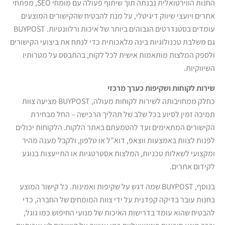
החנות הווירטואלית נבנתה תוך שיתוף פעולה עם מומחי SEO, מפתחי
אתרים ויועצי שיווק דיגיטלי, על מנת להבטיח שהקישורים המוצעים
עומדים בסטנדרטים הגבוהים ביותר של איכות ורלוונטיות. BUYPOST
גם משלבת טכנולוגיות בינה מלאכותית כדי לנתח את ביצועי הקישורים
ולספק המלצות מותאמות אישית לכל לקוח, בהתבסס על מטרותיו
השיווקיות.
שירות לקוחות ושקיפות כערך מרכזי
כחלק ממחויבותה לשירות לקוחות מעולה, BUYPOST מציעה צוות
תמיכה זמין לסיוע בכל שלב של תהליך הרכישה – החל מבחירת
הקישורים המתאימים ועד להטמעתם באתר הלקוח. הלקוחות יכולים
לפנות לצוות באמצעות ווצאפ, דוא”ל או טלפון, ולקבל מענה מהיר
ומקצועי לשאלות טכניות, המלצות אסטרטגיות או התייעצות בנוגע
לקידום אתרים.
בנוסף, BUYPOST שמה דגש על שקיפות ואמינות. כל קישור המוצע
בחנות עובר בדיקה קפדנית על ידי צוות המומחים של החברה, כדי
להבטיח שהוא עומד בדרישות האיכות של מנועי החיפוש כמו גוגל,