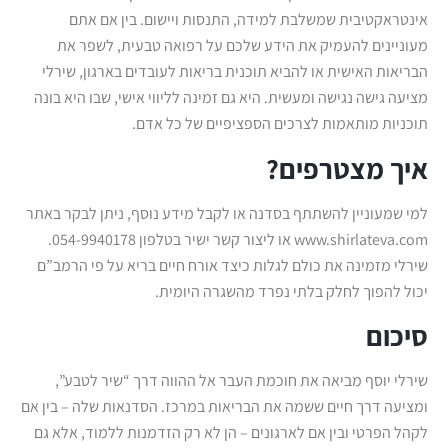
אינטראקטיבית שמשלבת למידה, התנסות ויישום. בין אם אתם
מעוניינים להעמיק את הידע שלכם על רפואה טבעית, לשפר את
הבריאות האישית או להביא תוכנית בריאות לעובדים בארגון, שירלי
מציעה גישה נגישה ומעשית. היא גם זמינה לליווי אישי, שבו היא בונה
תוכניות מותאמות לצרכים הספציפיים של כל אדם.
איך מצטרפים?
למי שמעוניין להשתתף בסדנה או לקבל מידע נוסף, ניתן לבקר באתר
www.shirlateva.com או ליצור קשר ישיר בטלפון 054-9940178.
שירלי מזמינה את כולם לגלות כיצד אורח חיים בריא על פי הרמב”ם
יכול להפוך לחלק בלתי נפרד מהשגרה היומית.
סיכום
שירלי יוסף מביאה את חוכמת העבר אל ההווה דרך “שיר לטבע”,
ומציעה דרך חיים ששמה את הבריאות במרכז. הסדנאות שלה – בין אם
לקהל הפרטי ובין אם לארגונים – הן לא רק הזדמנות ללמוד, אלא גם