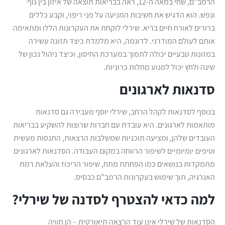
הרמב”ם, שחי במאה ה-12, ראה בבריאות תוצאה של איזון בין גוף
ונפש. הוא הדגיש את חשיבות המניעה על פני ריפוי, וקבע כללים
ברורים לאורח חיים בריא. שירלי לוקחת את העקרונות הללו ומתאימה
אותם לעולם המודרני. לדוגמה, היא מלמדת כיצד תזונה עשירה
במזונות טבעיים יכולה לתמוך במערכת החיסון, וכיצד ניהול נכון של
שינה ולחץ יכול למנוע מחלות כרוניות.
סדנאות לארגונים
בנוסף לסדנאות לקהל הרחב, שירלי יוסף מעבירה גם סדנאות
מותאמות לארגונים. היא עובדת עם חברות שרוצות להשקיע בבריאות
העובדים שלהן, ומציעה תוכניות שמשלבות הרצאות, התנסות מעשית
וטיפים יומיומיים לשיפור הרווחה במקום העבודה. הסדנאות לארגונים
מתמקדות בנושאים כמו הפחתת מתח, שיפור הריכוז והעלאת רמת
האנרגיה, תוך שימוש בעקרונות הרמב”ם כבסיס.
למה כדאי להצטרף לסדנה של שירלי?
הסדנאות של שירלי אינן עוד הרצאה תיאורטית – הן חוויה