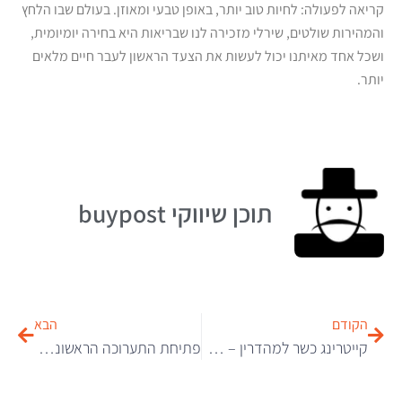
קריאה לפעולה: לחיות טוב יותר, באופן טבעי ומאוזן. בעולם שבו הלחץ
והמהירות שולטים, שירלי מזכירה לנו שבריאות היא בחירה יומיומית,
ושכל אחד מאיתנו יכול לעשות את הצעד הראשון לעבר חיים מלאים
יותר.
תוכן שיווקי buypost
הקודם
הבא
קייטרינג כשר למהדרין – חוויית טעמים מושלמת עם הקפדה על כשרות ברמה הגבוהה ביותר
פתיחת התערוכה הראשונה של רון חיים בסינמטק תל אביב