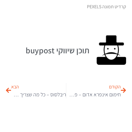
קרדיט תמונה PEXELS
תוכן שיווקי buypost
הקודם
הבא
חימום אינפרא אדום – פתרון חימום חדשני ויעיל
ריבלסוס – כל מה שצריך לדעת על התרופה