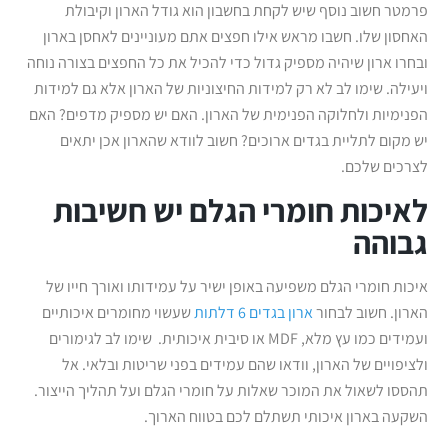
פרמטר חשוב נוסף שיש לקחת בחשבון הוא גודל הארון וקיבולת
האחסון שלו. חשבו מראש אילו חפצים אתם מעוניינים לאחסן בארון
ובחרו ארון שיהיה מספיק גדול כדי להכיל את כל החפצים בצורה נוחה
ויעילה. שימו לב לא רק למידות החיצוניות של הארון אלא גם למידות
הפנימיות ולחלוקה הפנימית של הארון. האם יש מספיק מדפים? האם
יש מקום לתליית בגדים ארוכים? חשוב לוודא שהארון אכן יתאים
לצרכים שלכם.
לאיכות חומרי הגלם יש חשיבות
גבוהה
איכות חומרי הגלם משפיעה באופן ישיר על עמידותו ואורך חייו של
הארון. חשוב לבחור
ארון בגדים 6 דלתות
שעשוי מחומרים איכותיים
ועמידים כמו עץ מלא, MDF או סיבית איכותית. שימו לב לגימורים
ולציפויים של הארון, וודאו שהם עמידים בפני שריטות ובלאי. אל
תהססו לשאול את המוכר שאלות על חומרי הגלם ועל תהליך הייצור.
השקעה בארון איכותי תשתלם לכם בטווח הארוך.