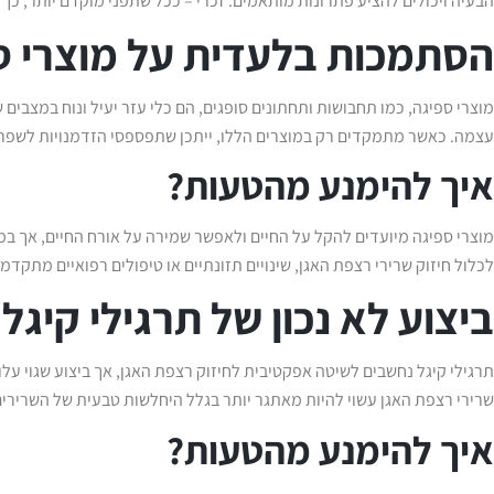
הבעיה ויכולים להציע פתרונות מותאמים. זכרי – ככל שתפני מוקדם יותר, כך
הסתמכות בלעדית על מוצרי ס
מוצרי ספיגה, כמו תחבושות ותחתונים סופגים, הם כלי עזר יעיל ונוח במצבים 
עצמה. כאשר מתמקדים רק במוצרים הללו, ייתכן שתפספסי הזדמנויות לשפר
איך להימנע מהטעות?
מוצרי ספיגה מיועדים להקל על החיים ולאפשר שמירה על אורח החיים, אך במ
לכלול חיזוק שרירי רצפת האגן, שינויים תזונתיים או טיפולים רפואיים מתקדמי
ביצוע לא נכון של תרגילי קיגל
תרגילי קיגל נחשבים לשיטה אפקטיבית לחיזוק רצפת האגן, אך ביצוע שגוי עלול
שרירי רצפת האגן עשוי להיות מאתגר יותר בגלל היחלשות טבעית של השרירי
איך להימנע מהטעות?