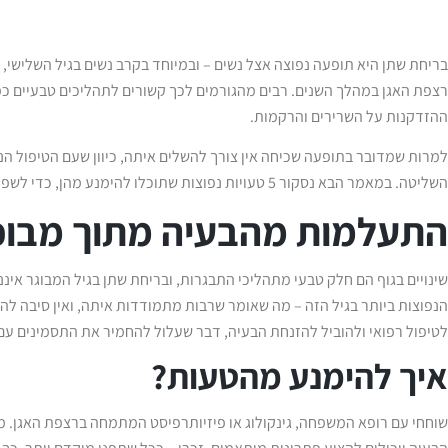
בריחת שתן היא תופעה נפוצה אצל נשים – ובמיוחד בקרב נשים בגיל השלישי, ב
רצפת האגן במהלך השנים. רבים מהגורמים לכך קשורים לתהליכים טבעיים כמ
ההזדקנות על השרירים והרקמות.
למרות שמדובר בתופעה שכיחה אין צורך להשלים איתה, כיוון שעם הטיפול ה
השליטה. במאמר הבא נסקור 5 טעויות נפוצות שתוכלו להימנע מהן, כדי לשפר את איכות החיים ולהרגיש שוב בטוחות בעצמכן.
התעלמות מהבעיה מתוך מבוכ
שינויים בגוף הם חלק טבעי מתהליכי התבגרות, ובריחת שתן בגיל המבוגר אי
הנפוצות ביותר בגיל הזה – מה שאומר שרבות מתמודדות איתה, ואין סיבה להר
לטיפול רפואי ולהוביל להזנחת הבעיה, דבר שעלול להחמיר את התסמינים עם 
איך להימנע מהטעות?
שוחחי עם רופא המשפחה, גינקולוג או פיזיותרפיסט המתמחה ברצפת האגן. מ