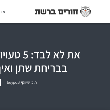
מדי
את לא לבד
בבריחת שתן ואיך
תוכן שיווקי buypost