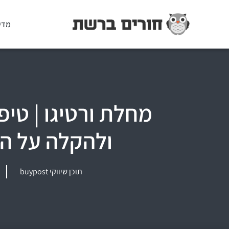
מדי
מחלת ורטיגו | טי
ולהקלה על ה
תוכן שיווקי buypost