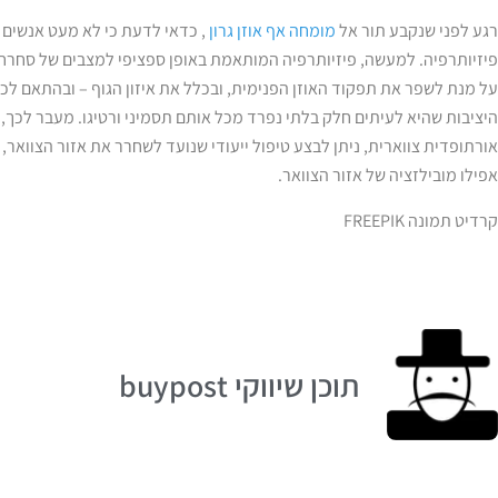
רגע לפני שנקבע תור אל
מומחה אף אוזן גרון
, כדאי לדעת כי לא מעט אנשים נ
פיזיותרפיה. למעשה, פיזיותרפיה המותאמת באופן ספציפי למצבים של סחרחורת
על מנת לשפר את תפקוד האוזן הפנימית, ובכלל את איזון הגוף – ובהתאם לכך
היציבות שהיא לעיתים חלק בלתי נפרד מכל אותם תסמיני ורטיגו. מעבר לכך,
אורתופדית צווארית, ניתן לבצע טיפול ייעודי שנועד לשחרר את אזור הצוואר,
אפילו מובילזציה של אזור הצוואר.
קרדיט תמונה FREEPIK
תוכן שיווקי buypost