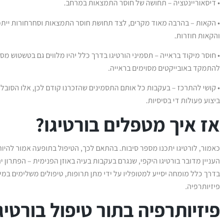
• דיסאוריינטציה – תחושה של חוסר התמצאות במרחב.
• הקאות – בהרבה מאוד מקרים, לצד תחושת חוסר התמצאות וסחרחורות ייתכן כ
והקאות חוזרות.
• חוסר מיקוד בראייה – תסמיני הורטיגו בדרך כלל יהיו מלווים גם בטשטוש מס
להתמקד באובייקטים מסוימים בראייה.
• קושי להתרכז – בעקבות כל אותם התסמינים שהזכרנו קודם לכן, אלו הסובל
ביצוע פעולות די בסיסיות.
אז איך מטפלים בורטיגו?
כאמור, לורטיגו יתכנו מספר סיבות. בהתאם לכך, הטיפול בתופעה אמור להיו
העניין מדובר בורטיגו היקפי, שנגרם בעקבות בעיה באוזן הפנימית – הפתרון י
בדרך כלל מומחה יסייע למטופליו על ידי מתן תרופות, טיפולים משלימים במיד
פיזיותרפיה.
פיזיותרפיה בתור טיפול בורטיג