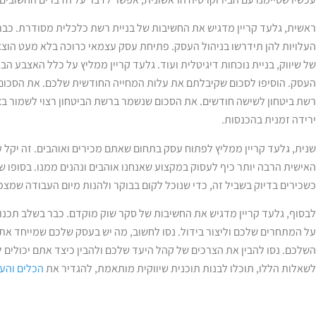
ראשית, גלעד קריין מדגיש את החשיבות של בניית רשת כלכלית מסודרת. כבר
העלויות להן תידרשו בניהול העסק. פתיחת עסק עצמאי כרוכה בלא מעט הוצאות
של שיווק, בניית נוכחות דיגיטלית ועוד. גלעד קריין ממליץ על כלל האצבע ה
רשת ביטחון לשישה חודשים. את הסכום שנשמר ברשת הביטחון רצוי לשמור ב
ירידה זמנית בהכנסות.
שנית, גלעד קריין ממליץ לפתוח עסק בתחום שאתם מכירים ואוהבים. זה יקל 
האישית הרבה יותר כיף לעסוק במקצוע שאנחנו אוהבים ונהנים ממנו. בסופו של
כשכירים בדיוק בשביל זה, כדי שנוכל לקום בבוקר ולהנות מיום העבודה שמצפה
לבסוף, גלעד קריין מדגיש את החשיבות של סקר שוק מוקדם. כבר בשלב תכנו
על המתחרים שלכם וליצור בידול. נסו לחשוב, מה יש בעסק שלכם שמייחד את
השלכם. נסו להבין את הצרכים של קהל היעד שלכם ולהבין כיצד אתם יכולים 
לשאלות הללו, תוכלו לבנות תוכנית שיווקית מותאמת, להגדיר את
הכלים והע