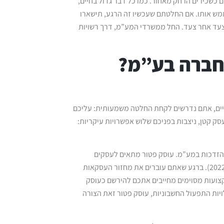
כשכירים הרחק מאחור. כמו כל דבר גדול בחיים,
ממש אותו. אם החלטתם שעכשיו זה הרגע, תישארו
 צעד אחר צעד. החל ממשרדי המע”מ, דרך רשויות
 חברה בע”מ?
איים, אתם נדרשים לקחת החלטה משמעותית: עליכם
ק קטן, ניצבות בפניכם שלוש אפשרויות עיקריות:
 להזדכות במע”מ. עוסק פטור מתאים לעסקים
עצמאיים קטנים, עם מחזור עסקאות שנתי שלא עולה על 102,292 ₪ (נכון ל-2022). ברגע שאתם עוברים את מחזור העסקאות
צועות מסוימים מחייבים אתכם להירשם כעוסק
יות התפעול החשבוניות, עוסק פטור זאת הצורה