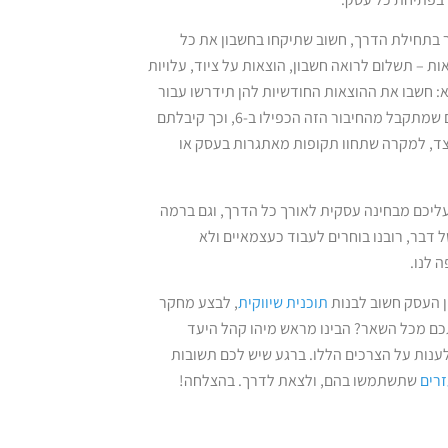
 בתחילת הדרך, חשוב שתיקחו בחשבון את כל
 – תשלום לרואה חשבון, הוצאות על ציוד, עלויות
בא: חשבו את ההוצאות החודשיות להן תידרשו עבור
העסק. הוסיפו לסכום שקיבלתם את עלות המחייה החודשית שלכם. את הסכום שמתקבל מהחיבור הזה הכפילו ב-6, וכך קיבלתם
צד, למקרה שתחוו תקופות מאתגרות בעסק או
עליכם מבחינה עסקית לאורך כל הדרך, וגם ברמה
 דבר, רובנו בוחרים לעבוד כעצמאיים ולא
 לנו.
ן העסק חשוב לבנות
תוכנית שיווקית
, לבצע מחקר
כם מכל השאר? הבינו מראש מיהו קהל היעד
לענות על הצרכים הללו. ברגע שיש לכם תשובות
זרים
שתשתמשו בהם, ולצאת לדרך. בהצלחה!