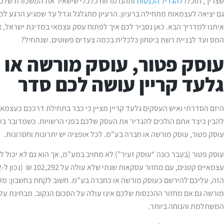
שצריך, תוכלו
להגדיל הכנסות
ותהנו מרווח כלכלי שישאיר את המשכורת שלכם 
גם יציאה לעצמאות מתחילה ברעיון. הרעיון מתגלגל וגדל עד שמגיע הרגע ל
איתנו למדריך הבא. כאן נסביר לכם איך לפתוח עסק עצמאי במדינת ישראל,
המס ועד לבניית רשת ביטחון כלכלית בכמה צעדים פשוטים. שנתחיל?
עוסק פטור, עוסק מורשה או
גלעד קריין עושה לכם סדר
היזם הסדרתי ואיש העסקים גלעד קריין מציין כי כבר בתחילת דרככם כעצמ
להבין כיצד אתם הולכים להגדיר את העסק שלכם בפני הרשויות. כשמדובר בעס
עוסק פטור, עוסק מורשה או חברה בע”מ. לכל אופציה יש יתרונות וחסרונות.
עוסק פטור (בעבר כונה “עוסק זעיר”) לא מחויב במע”מ, אך הוא גם לא יכול
הזה, עליכם להירשם כעוסק מורשה או כחברה בע”מ. חשוב לקחת בחשבון: מק
מורשה גם אם מחזור ההכנסות שלכם אינו עולה על הסכום הנקוב. מבחינת עלו
המשתלמת והנוחה ביותר.