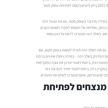
ורישיון עוסק. במידה והחלטתם לפתוח עוסק פטור, תשמחו לגלות שהחל משנת 2021 ניתן להגיש בקשה לפתיחת עוסק פטור
מידה ומדובר בעוסק פטור, גם את הצעד הזה
תוכלו לעשות באופן דיגיטלי. פתיחת התיק נעשית באמצעות מילוי טופס 5329 בכתב, ושליחה של הטופס לפקיד השומה הקרוב
 מס. בשלב הזה תצטרכו לדווח על ההכנסות
גם את השלב הזה תוכלו לעשות באופן מקוון, וגם
המדויק בשלב הזה – במידה ויחולו שינויים ברמת
עודכנת, ביטוח לאומי יעדכן את גובה המקדמות
קרה כזה, ביטוח לאומי יחזיר לכם את דמי
מכפי שהצהרתם, אתם תצטרכו לשלם את ההפרש.
 מנצחים לפתיחת
 בפתיחת כל עסק.