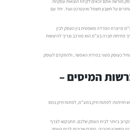
סק מורשה אתם זכאים לקיזוז הוצאות עסקיות
חזרים על חשבון חשמל ואינטרנט ועוד. יחד עם
מ מייצרת הפרדה משפטית בין העסק לבין
יך פתיחת חברה בע”מ הוא מורכב וצריך להיעשות
תחיל כעוסק פטור במידת האפשר, ולהתקדם לעוסק
רשות המיסים –
ש חזיתות: לפתוח תיק במע”מ, לפתוח תיק במס
להגיש אותו למשרד האזורי הקרוב ביותר לבית העסק שלכם. תתבקשו לצרף
רטי החשבון מהבנק, הסכם שכירות לבית העסק