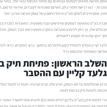
עוסק מורשה מתאים לעסקים עצמאיים עם מחזור הכנסות גבוה יותר. בתור עו
מוכרות – כמו רכישת חומרי גלם, תשלום משכורות לעובדים, שירותי פרסום, ה
זאת, אתם חייבים לשלם מע”מ וניהול החשבון של עוסק מורשה מורכב יותר.
חברה בע”מ מתאימה לעסקים שדורשים הגנה משפטית. התאגדות כחברה בע”
הבעלים שלו, כך ניתן להימנע מתביעה במקרה ותוגש כזאת כנגד העסק. תהל
תוך ייעוץ עם גורמי מקצוע רלוונטיים.
גלעד קריין ממליץ להתחיל בקטן ולהתרחב בהמשך. ברוב המקרים, כדאי לה
מורשה כשמחזור ההכנסות גדל.
השלב הראשון: פתיחת תיק ב
גלעד קליין עם ההסבר
ברגע שהחלטתם על סוג העסק, הגיע שלב הביורוקרטיה. תצטרכו לפעול בשלו
הכנסה ולפתוח תיק בביטוח לאומי.
כדי לפתוח תיק במע”מ עליכם למלא טופס 821 ו
לבקשה את המסמכים הבאים: תעודת זהות, צילום צ’ק מבוטל או אישור עם פ