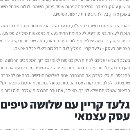
באופן מקוון, בלי להגיע פיזית לרשות המיסים.
לאחר שנרשמתם במשרדי המע”מ, הצעד השני הוא פתיחת תיק במס הכנסה. ב
לבית העסק. לבקשה יש לצרף צילום תעודת זהות, חוזה שכירות ובקשה לניכוי
הצפויות בעסק – גלעד קריין ממליץ לנקוב בסכום ריאלי ככל האפשר.
בשלב השלישי עליכם לפתוח תיק בביטוח לאומי בצירוף המסמכים הרלוונטיים. 
כאן תתבקשו לדווח על רמת ההכנסה הצפויה. לא מצופה מכם לדעת את הסכום 
ההכנסה, תוכלו לעדכן את ההצהרה אחת לשלושה חודשים. בהתאם להצהרה המ
שתצטרכו לשלם. ומה קורה אם ההכנסות בפועל נמוכות מהסכום שהצהרתם? במ
הביטוח ששילמתם שלא לצורך. מאידך, אם גובה ההכנסות שלכם יהיה גבוה 
גלעד קריין עם שלושה טיפים
עסק עצמאי
עכשיו שסיימנו עם הבירוקרטיה הראשונית, אפשר לדבר על הדברים החשובים