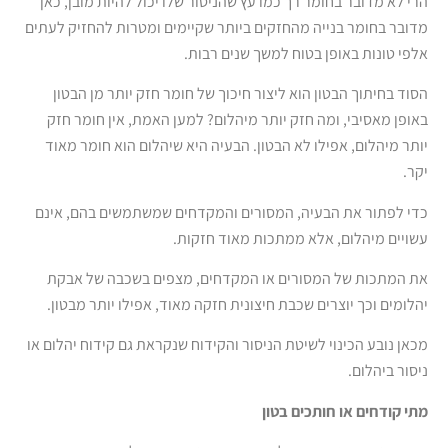
הרי לא מדובר בחומר רך כמו עץ שהניסור שלו יכול להיות מובן, כאן
מדובר בחומר בנייה מהחזקים ביותר שקיימים ומטרות להחזיק לעתים
אלפי טונות באופן בטוח למשך שנים רבות.
הסוד בחיתוך הבטון הוא ליצור חיכוך של חומר חזק יותר מן הבטון
באופן מאסיבי, ומה חזק יותר מיהלום? למען האמת, אין חומר חזק
יותר מיהלום, אפילו לא הבטון. הבעיה היא שיהלום הוא חומר מאוד
יקר.
כדי לפתור את הבעיה, המסורים והמקדחים שמשתמשים בהם, אינם
עשויים מיהלום, אלא ממתכות מאוד חזקות.
את המתכות של המסורים או המקדחים, מצפים בשכבה של אבקת
יהלומים וכך יוצרים שכבת חיצונית חזקה מאוד, אפילו יותר מבטון.
מכאן נובע הכינוי לשיטת הניסור והקידוח שנקראת גם קידוח יהלום או
ניסור ביהלום.
מתי קודחים או חותכים בטון