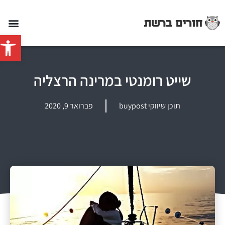
פתח סרג
שייט רומנטי במרינה הרצליה
תוכן שיווקי buypost
פברואר 9, 2020