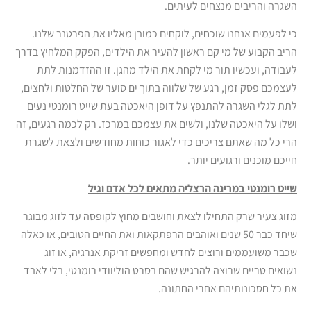
השגרה והריבים מנצחים לעיתים.
כי לפעמים אנחנו שוכחים, לוקחים כמובן מאליו את הפרטנר שלנו.
הריב הקבוע של מי קם ראשון להעיר את הילדים, הפקק המלחיץ בדרך
לעבודה, ועכשיו תור מי לקחת את הילד מהגן. זו ההזדמנות לתת
לעצמכם פסק זמן, רגע של שלווה בתוך ים סוער של החלטות ולחצים,
לתת לגלי השגרה להתנפץ על דופן היאכטה בעת שייט רומנטי נעים
ושלו על היאכטה שלנו, ולשים את עצמכם במרכז. רק לכמה רגעים, זה
הרי כל מה שאתם צריכים כדי לאגור כוחות מחודשים ולצאת לשגרת
חייכם מוכנים ורגועים יותר.
שייט רומנטי במרינה הרצליה מתאים לכל אדם וגיל
מזוג צעיר שרק התחילו לצאת וחושבים מחוץ לקופסה עד לזוג מבוגר
שיחד כבר 50 שנים ואוהבים הרפתקאות ואת החיים הטובים, או כאלה
שכבר משועממים ורוצים לחדש ומחפשים זריקת אנרגיה, או זוג
נשואים טריים שרוצה להרגיש שהם בסרט הוליוודי רומנטי, בלי לאבד
את כל חסכונותיהם אחרי החתונה.