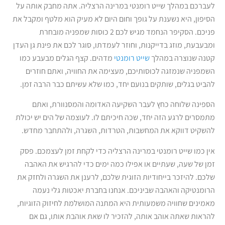
לעברכם במהלך שייט רומנטי במרינה הרצליה. אתה מחבק אותה על
הסיפון, היא נשענת על גופך וחום היום לא מעיק הוא מלטף ומקבל את
פניכם. הסקיפר הנחמד מגיש לכם 2 כוסות שמפניה מובחרת
ומבעבעת, מוזג בדייקנות, וחוזר לעמדתו, סוגר לכם את פינת גן העדן
קטנה שנוצרה במהלך
שייט רומנטי
מדהים. קצף הגלים מבעבע כמו
השמפניה שנמזגה לכוסותיכם, מעצימה את החוויה, ואתם חוזרים
להביט בגלים, שותקים בנועם יחד, כמו שלא עשיתם כבר הרבה זמן.
הספינה שלוחה כחץ לעבר השקיעה האדומה והמסנוורת, ואתם
מתמסרים לרגע הזה יחד, שכה חיכיתם לו. לעוצמה של הים יש יכולת
להשקיט דווקא את המחשבות, הטרדות, השגרה, ולהתחבר מחדש.
אין כמו שייט רומנטי במרינה הרצליה כדי לקחת זמן לעצמכם. פסק
זמן של שעה, שעתיים או אפילו כמה ימים כדי להרגיש את האהבה
שלכם. להיזכר בייחודיות הזוגית שלכם, לרענן את השגרה ולחזק את
הרומנטיקה והאהבה שביניכם. אנחנו בחברת יאכטות גלי נעמה
מאמינים שחוויה משמעותית היא המתנה המושלמת לחיזוק הזוגיות,
להראות שאתה אוהב אותה, להזכיר לו שאת אוהבת אותו, גם אם