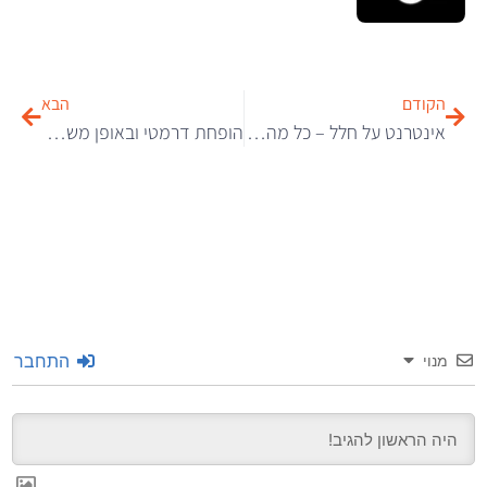
הקודם
הבא
אינטרנט על חלל – כל מה שרציתם לדעת על תקשורת מחוץ לכדור
הופחת דרמטי ובאופן משמעותי ביותר – 81% הקנס שהוטל על חברת “אופק המרכז לזכויות” בע”מ
התחבר
מנוי