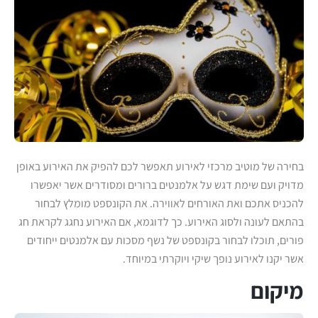
בחירה של מוטיב מרכזי לאירוע תאפשר לכם להפיק את האירוע באופן
מדויק ועם שימת דגש על אלמנטים ברורים ומסודרים אשר יאפשרו
להכניס אתכם ואת האורחים לאווירה. את הקונספט מומלץ לבחור
בהתאם לעונה ולסוג האירוע. כך לדוגמא, אם האירוע נחגג לקראת חג
פורים, תוכלו לבחור בקונספט של נשף מסכות עם אלמנטים ייחודים
אשר יקנו לאירוע נופך שיקי ויוקרתי במיוחד.
מיקום