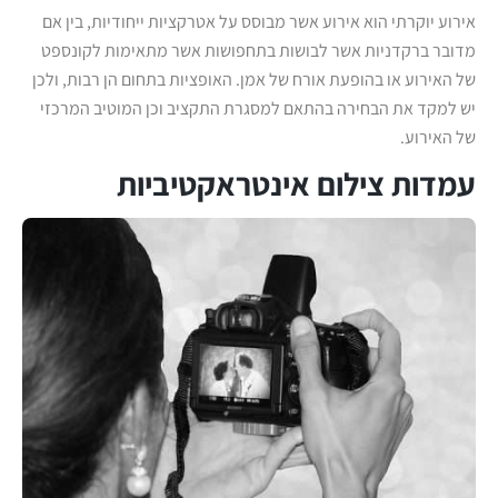
אירוע יוקרתי הוא אירוע אשר מבוסס על אטרקציות ייחודיות, בין אם
מדובר ברקדניות אשר לבושות בתחפושות אשר מתאימות לקונספט
של האירוע או בהופעת אורח של אמן. האופציות בתחום הן רבות, ולכן
יש למקד את הבחירה בהתאם למסגרת התקציב וכן המוטיב המרכזי
של האירוע.
עמדות צילום אינטראקטיביות