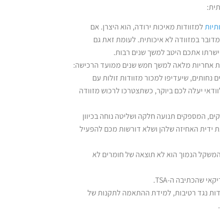
תית:
תיות
למזוודות מאיכות ירודה, הוא היצרן. אם
שמדובר במזוודה לא איכותית. לעומת זאת גם
 ישרתו אתכם היטב למשך שנים רבות.
יש סיבה טובה לכך שחברות כמו Samsonite, מעניקות אחריות מלאה למשך חמש שנים ממועד הרכישה:
 נחותים, שיעדיפו למכור מזוודות זולות עם
ודאי יעלה לכם ביוקר, כשתצטרכו לרכוש מזוודה
זקים, המספקים תנועה חלקה ושליטה נוחה בכיוון
את ידית האחיזה שלהן ושלא דורשות מכם להפעיל
שהמשקל הנמוך הוא לא תוצאה של חומרים לא
י שהכתיבה ה-TSA.
ידות נגד רטיבות, למידת ההתאמה לתקנות של