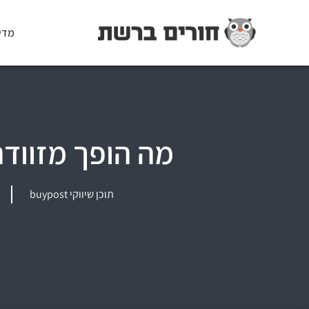
מדי
מה הופך מזוודה
תוכן שיווקי buypost