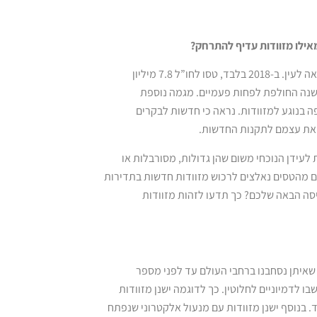
מאילו מזוודות עדיף להתרחק?
מדי שנה נשברים שיאי הטיסות ונראה שהמגמה לא צפויה להיעצר בעתיד הנראה לעין. ב-2018 בלבד, טסו לחו”ל 7.8 מיליון
יון מהם, טסו לחו”ל בשנה החולפת לפחות פעמיים. מגמה נוספת
 בנוגע למזוודות. נראה כי חדשות לבקרים
ם את עצמם לתקנות החדשות.
לעידן הנוכחי משום שהן גדולות, מסורבלות או
ים מהטסים נאלצים לרכוש מזוודות חדשות בתדירות
סה הבאה שלכם? כך תדעו לזהות מזוודות
שאיתן נסחבנו ברחבי העולם עד לפני מספר
לדמיוניים לחלוטין. כך לדוגמה ישנן מזוודות
כו לאיבוד. בנוסף ישנן מזוודות עם מנעול אלקטרוני שנפתח