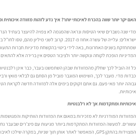
האם יקר יותר שווה בהכרח לאיכותי יותר? איך נדע לזהות מזוודה איכותית ו
ישראלים: עלייה של עשרה אחוז מ-2017. קרוב לשני מיל
שמתחזקת בשנים האחרונות, באה לידי ביטוי בהקשחת מדיניות חברות התעופה
המדיניות הופכת לקוחה ונוקשה יותר ולציבור הטסים אין ברירה אלא להתאי
כל זה הוביל לכך שחלק מהמזוודות שבהן השתמשנו בעבר, כבר אינן רלבנטיות 
כבדות מדי. מעבר לכך, השימוש המוגבר מוביל מן הסתם גם לבלאי מואץ ורב
גבוהה יותר מאי פעם. גם אתם זקוקים בימים אלה למזוודה חדשה לקראת הטי
איכותיות.
איכותיות ומתקדמות אך לא רלבנטיות
המזוודות המודרניות לא מזכירות במאום את המזוודות הוותיקות והמגושמות 
עשורים. למעשה המזוודות המתקדמות ביותר מגיעות עם פיצ’רים שבעבר נחשבו 
המצוידות בהתקן GPS, המאפשר לאתר אותן תוך שניות, במקרה שיל