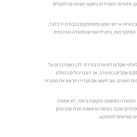
ם, מזוודות המצוידות בשקעי טעינה וברמקולים
איזה אי יווני שקט ומסתפקים בכבודת יד בלבד,
הכבוד למזוודות המתקדמות, ניתן לראות שהמזוודה האיכותית
יל בפחות מ-200 שקלים ומגיע בקלות לאלפי שקלים למזוודה בודדת. לכן כשמדברים על
רלבנטיות, חשוב להתייחס גם למסגרת התקציב. אשרי האיש שיכול להשקיע 8,000 שקלים במזוודה. אך רובנו יכולים בהחלט
מים השונים, טוב תעשו אם תגדירו מראש את מסגרת
ם המזוודה הפשוטה והקטנה ביותר, לא אמורה
ודה שעולה 200 שקלים בלבד? רוב הסיכויים שכבר בטיסה הראשונה תגלו שהרוכסן
ם מאיימים להתפקע.