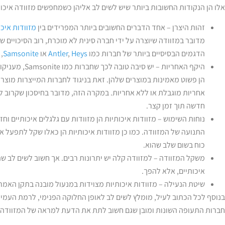
אלו הן הנקודות החשובות ביותר שיש לשים לב אליהן כשמחפשים מזוודה איכו
זהות היצרן – אחד הדברים החשובים ביותר המפרידים בין
מזוודות איכו
מדובר במזוודה שיוצרה על ידי חברה סינית לא מוכרת, רוב הסיכויים 
הדגמים הבסיסיים ביותר של חברות כמו
Heys
,
Antler
או
Samsonite
,
היקף האחריות – 
הן פשוט מאמינות במוצרים שלהן. זאת בניגוד לחברות המייצרות מוצרים
אחריות מוגבלת או ללא אחריות. במקרה הזה, מדובר בחיסכון שקרוב לו
חדשה תוך זמן קצר.
נוחות השימוש – מזוודות איכותיות הן מזוודות עם גלגלים איכותיים וח
התנועה של המזוודה. כמו כן מזוודות איכותיות הן כאלו שקל לתפעל 
כוח בשום שלב שהוא.
משקל המזוודה – למזוודה קלה יש יתרונות רבים. אך חשוב לשים לב 
איכותיים, אלא להפך.
שיטת הנעילה – מזוודות איכותיות מצוידות במנעול מובנה בתקן האמריקא
בנוסף לכל הכתוב לעיל, מומלץ לשים לב לאופן החלוקה הפנימי, לרמת העמ
חברות התעופה השונות ומובן שגם חשוב לתת את הדעת למראה של המזוודה.