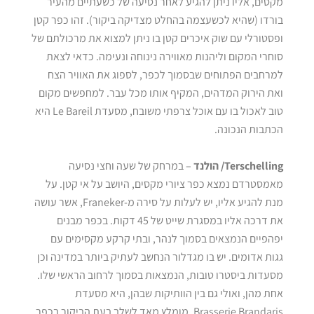
מקסים, אליו ניתן להגיע לאחר נסיעה של כשעתיים מהעיר
בורדו (שהיא לכשעצמה בהחלט מצדיקה ביקור). זהו כפר קטן
ופסטורלי עם שוק איכרים קטן בו ניתן למצוא את מרכולתם של
סוחרי המקום וליהנות מאווירה נינוחה ונעימה. כדאי לצאת
למרחבים הפתוחים שבסמוך לכפר, לספוג את האוויר הצח
ואת הירוק המדהים, המקיף אותו מכל עבר. למחפשים מקום
טוב לאכול בו עם אוכל צרפתי משובח, מסעדת Le Bareil היא
הכתבות הנכונה.
Terschelling
/ הולנד
– במרחק של שעה וחצי נסיעה
מאמסטרדם נמצא כפר ציורי מקסים, היושב על אי קטן. על
מנת להגיע אליו, יש לעלות על סירה מ-Franeker, אשר עושה
את דרכה אליו במסגרת שייט של 45 דקות. בכפר מבנים
יפהפיים הנמצאים בסמוך לנהר, ובתי קרקע מקסימים עם
גגות אדומים. יש בו מגדלור הנחשב לעתיק ביותר במדינה וכן
מסעדות ביסטרו טובות, הנמצאות בסמוך לרחוב הראשי שלו.
אחת מהן, ואולי גם בין הוותיקות שבהן, היא מסעדת
Brasserie Brandaris. מומלץ מאד לשלב בעת הביקור בכפר