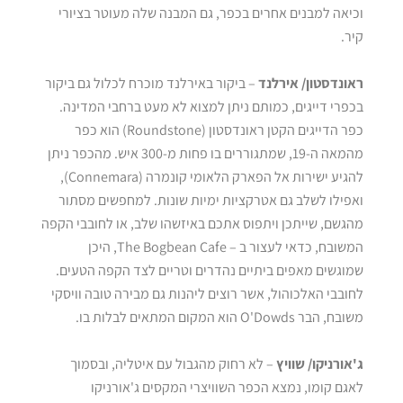
וכיאה למבנים אחרים בכפר, גם המבנה שלה מעוטר בציורי
קיר.
ראונדסטון/ אירלנד
– ביקור באירלנד מוכרח לכלול גם ביקור
בכפרי דייגים, כמותם ניתן למצוא לא מעט ברחבי המדינה.
כפר הדייגים הקטן ראונדסטון (Roundstone) הוא כפר
מהמאה ה-19, שמתגוררים בו פחות מ-300 איש. מהכפר ניתן
להגיע ישירות אל הפארק הלאומי קונמרה (Connemara),
ואפילו לשלב גם אטרקציות ימיות שונות. למחפשים מסתור
מהגשם, שייתכן ויתפוס אתכם באיזשהו שלב, או לחובבי הקפה
המשובח, כדאי לעצור ב – The Bogbean Cafe, היכן
שמוגשים מאפים ביתיים נהדרים וטריים לצד הקפה הטעים.
לחובבי האלכוהול, אשר רוצים ליהנות גם מבירה טובה וויסקי
משובח, הבר O'Dowds הוא המקום המתאים לבלות בו.
ג'אורניקו/ שוויץ
– לא רחוק מהגבול עם איטליה, ובסמוך
לאגם קומו, נמצא הכפר השוויצרי המקסים ג'אורניקו