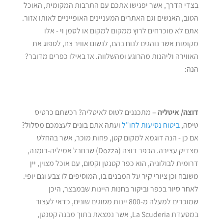
בצדי הדרך, אשר יפגישו אתכם עם התרבות המקומית, האוכל
הטוב, האנשים וגם האתרים המעניינים האופייניים לאותו אזור.
אתם לא מוכרחים לרוץ ממקום למקום או לסמן וי - אלו
מקומות אשר נוהגים לנוח בהם, לנשום אוויר צח, לספוג את
האווירה וליהנות מהרוגע ומהשלווה. אז באילו כפרים מדובר?
הנה:
דוצה/ איטליה
– מתכננים לטוס לאיטליה? רכשתם כרטיס
טיסה,
ביטוח נסיעות לחו"ל
ועתה אתם בונים לעצמכם מסלול?
אם כן - הנה דוגמא למקום קטן, פחות מוכר, אשר בהחלט
מצדיק עצירה. הכפר דוצה (Dozza) שבחבל אמיליה-רומנה,
דרומית לבולוניה, הוא כפר קטנטן וקסום, עם אוכל מצוין, יין
משובח וכן ציורי קיר על המבנים בו, המוסיפים לו צבע וגם יופי.
לאחר סיור בכפר וביקור בחנות היינות שבמבצר, היכן
שמוכרים למעלה מ-800 יינות מסוגים שונים, כדאי לעצור
במסעדת La Scuderia, אשר נמצאת בתוך מבנה קטנטן,