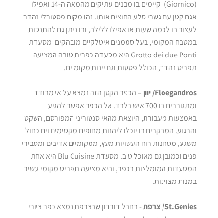
(Giornico). קיימים בו מבנים עתיקים מהמאה ה-14 ואפילו
אגם קטן עם גשרי סלע החוצים אותו. זהו מקום פסטורלי נהדר
לעצור בו לכמה שעות או אפילו ללילה, ובו ניתן גם להתנסות
במטבח המקומי, בעל סממנים איטלקיים מובהקים. מסעדת
Grotto dei due Ponti היא מסעדה כפרית טובה המציעה
תפריט נהדר, הכולל פסטות וגם יינות מקומיים.
Floegandros
/ יוון
– הכפר הקטן הזה נמצא על אי מבודד
ומתגוררים בו 700 איש בלבד. אל הכפר אפשר להגיע
באמצעות מעבורת, היוצאת מהאי סנטוריני המפורסם, השקט
והרגוע. המבקרים בו יוכלו ליהנות מחופים מקסימים וים כחול
משגע, מטחנות רוח העשויות מעץ, ממקומיים אדיבים ומסבירי
פנים וכמובן גם מאוכל טוב. מסעדת Blu Cuisine היא אחת
המסעדות המומלצות בכפר, והיא מציעה תפריט מקומי עשיר
במנות מצוינות.
St.Genies
/ צרפת
- בחבל דורדון שבצרפת נמצא כפר ציורי