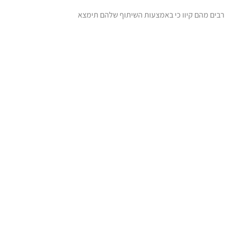
 ושותף יותר מ-138 אלף פעמים עד כה, רבים מהם קיוו כי באמצעות השיתוף שלהם תימצא