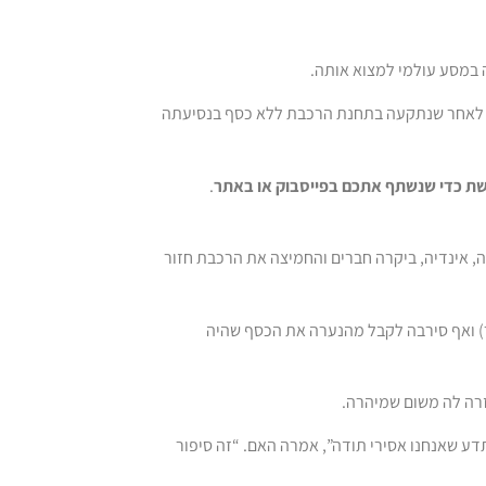
במסע עולמי למצוא אותה.
זרה, שתוארה כבלונדינית ואם בעצמה, יצאה מגדרה לעזור לנערה בת ה-16 לאחר שנתקעה בתחנת הרכבת ללא כסף בנסיעתה
רשת כדי שנשתף אתכם בפייסבוק או באתר
.
ה, אינדיה, ביקרה חברים והחמיצה את הרכבת חזור
 לשלם מכיסה כרטיס רכבת לנערה בסך 85 פאונד (כ-110 דולר) ואף סירבה לקבל מהנערה את הכסף שהיה
רה לה משום שמיהרה.
דע שאנחנו אסירי תודה”, אמרה האם. “זה סיפור