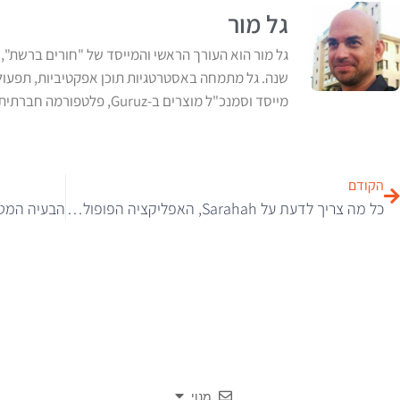
גל מור
שנה. גל מתמחה באסטרטגיות תוכן אפקטיביות, תפעול ול
מייסד וסמנכ"ל מוצרים ב-Guruz, פלטפורמה חברתית למומחי תוכן. לשעבר מנהל תוכן ראשי ב-ynet
הקודם
כל מה צריך לדעת על Sarahah, האפליקציה הפופולרית שמבאסת את החיים לצעירים רבים
מנוי