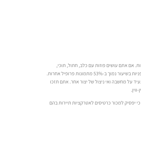
. אם אתם עושים פוזות עם כלב, חתול, תוכי,
טיגריס או כל חבר פרוותי אחר, ניתוח דאטה קובע כי תמונות כאלה מחוללות פניות בשיעור נמוך ב-53% מתמונות פרופיל אחרות.
 על מחשבה ואי ניצול של יצור אחר. אתם תזכו
ווין.
תיירות, הכריז כי יפסיק למכור כרטיסים לאטרקציות תיירות בהם