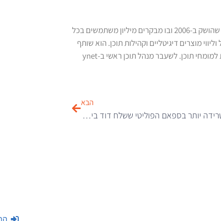
גל מור הוא העורך הראשי והמייסד של "חורים ברשת", שהושק ב-2006 ובו מבקרים מיליון משתמשים בכל
יווי מוצרים דיגיטליים וקהילות תוכן. הוא שותף
הבא
הבעיה המטרידה יותר בספאם הפוליטי ששלח דוד ביטן היא לא הספאם
הת