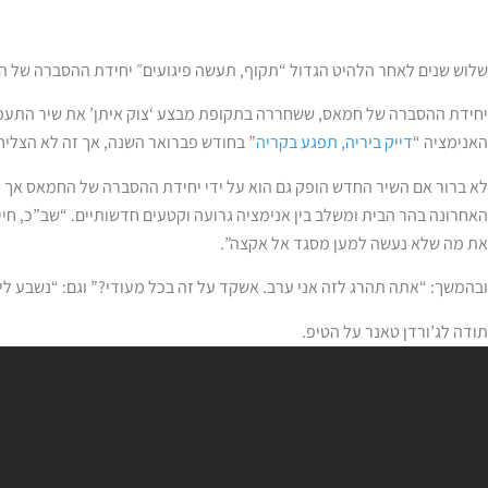
שלוש שנים לאחר הלהיט הגדול “תקוף, תעשה פיגועים״ יחידת ההסברה של 
יחידת ההסברה של חמאס, ששחררה בתקופת מבצע ‘צוק איתן’ את שיר התעמו
האנימציה “
דייק ביריה, תפגע בקריה
” בחודש פברואר השנה, אך זה לא הצלי
לא ברור אם השיר החדש הופק גם הוא על ידי יחידת ההסברה של החמאס אך 
האחרונה בהר הבית ומשלב בין אנימציה גרועה וקטעים חדשותיים. “שב”כ, חי
את מה שלא נעשה למען מסגד אל אקצה”.
ובהמשך: “אתה תהרג לזה אני ערב. אשקד על זה בכל מעודי?” וגם: “נשבע לי ל
תודה לג’ורדן טאנר על הטיפ.