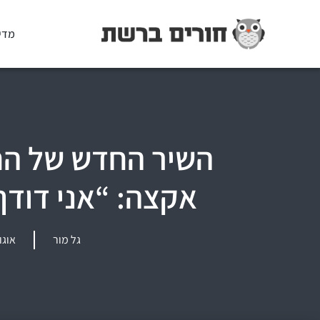
מדי
השיר החדש של הח
אקצה: “אני דודך
גל מור
אוגוסט 