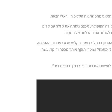
החמאס מחפשת את הקליפ הוויראלי הבאה.
לה הפופולרי, אמנם ניסתה את מזלה עם קליפ
ח לשחזר את ההצלחה של המקור.
הסגנון בהחלט דומה. הקליפ יוצא בעקבות ההסלמה
יל, מתנחל ושוטר, תוקף אותך מכסח ודוקר, עשה
עשות זאת בעדי. אני דודך בחיאת דיני”.