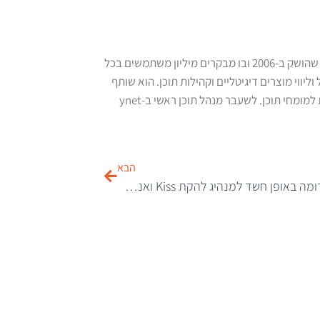
גל מור הוא העורך הראשי והמייסד של "חורים ברשת", שהושק ב-2006 ובו מבקרים מיליון משתמשים בכל
יווי מוצרים דיגיטליים וקהילות תוכן. הוא שותף
הבא
העגל הזה דומה באופן חשד למנהיג להקת Kiss ואנשים דורשים תשובות