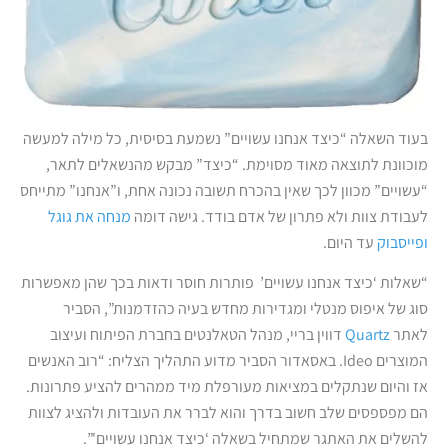
בעוד השאלה “כיצד אנחנו עשויים” נשמעת בסיסית, כל מילה למעשה
מוכוונת לתוצאה מאוד מסוימת. “כיצד” מבקש מהנשאלים לתאר,
“עשויים” מכוון לכך שאין בהכרח תשובה נכונה אחת, ו”אנחנו” מתייחס
לעבודת צוות ולא פתרון של אדם בודד. גישה דומה
מנחה את גוגל
ופייסבוק
עד היום.
“שאלות ‘כיצד אנחנו עשויים’ פותרות חוסר ודאות בכך שהן מאפשרות
סוג של איפוס מנטלי ומגדירות מחדש בעיה כהזדמנות”, הסביר
לאתר
Quartz
דווין בריי, מנהל הטאלנטים בחברת הפיתוח ועיצוב
המוצרים Ideo. באסאדור הסביר מדוע התהליך הצליח: “רוב האנשים
אז והיום שנתקלים במציאות מעורפלת מיד ממהרים להציע פתרונות.
הם מפספסים שלב חשוב בדרך והוא לברר את העובדות ולהציג לצוות
להשלים את האתגר שמתחיל בשאלה ‘כיצד אנחנו עשויים'”.