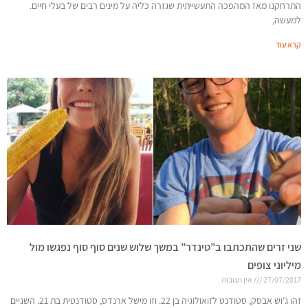
התרחקנו מאז המהפכה התעשייתית שגזרה כליה על מינים רבים של בעלי חיים.
למעשה,
קרא עוד
שני זרים שהתכתבו ב”טינדר” במשך שלוש שנים סוף סוף נפגשו מול
מיליוני צופים
27/07/2017
אין תגובות
זהו ג’וש אבסק, סטודנט לזואולוגיה בן 22. וזו מישל ארנדס, סטודנטית בת 21. השניים