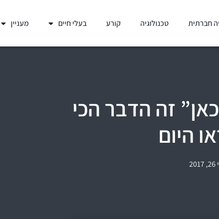
ה חברתית
טכנולוגיה
קורע
בעלי חיים
מעניין
ן” זה הדבר הכי
ו היום
201