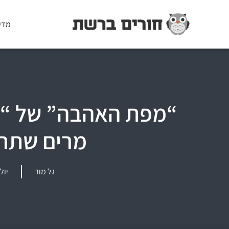
מדי
“מפת האהבה” של “כא
מרים שתרא
גל מור
יולי 26, 7