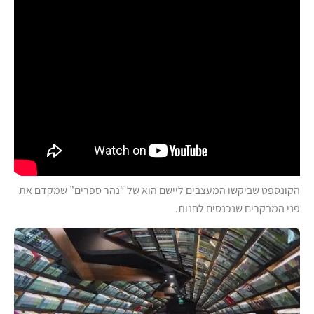
הקונספט שביקשו המעצבים ליישם הוא של “נהר ספרים” שמקדם את
פני המבקרים שנכנסים לחנות.