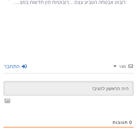
רובוט אבטחה הטביע עצמו בבריכה מלאכותית במרכז קניות
רובוטיות מין חדשות במצב “פריג’ידי” יאפשרו לגברים לדמות אונס
התחבר
מנוי
0
תגובות