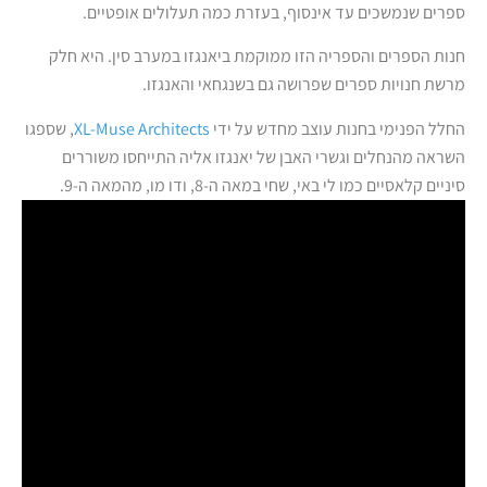
ספרים שנמשכים עד אינסוף, בעזרת כמה תעלולים אופטיים.
חנות הספרים והספריה הזו ממוקמת ביאנגזו במערב סין. היא חלק
מרשת חנויות ספרים שפרושה גם בשנגחאי והאנגזו.
החלל הפנימי בחנות עוצב מחדש על ידי
XL-Muse Architects
, שספגו
השראה מהנחלים וגשרי האבן של יאנגזו אליה התייחסו משוררים
סיניים קלאסיים כמו לי באי, שחי במאה ה-8, ודו מו, מהמאה ה-9.