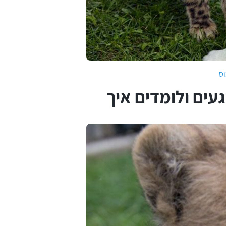
וס
עים ולומדים איך