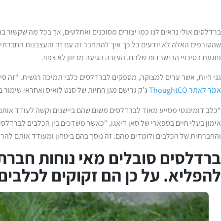
ברדלסים אולי נראים לנו כמו יצורים מסוכנים ואתלטים, אך בכל מה שקשור
שהטורפים האלה לא יודעים כל כך איך להתחבר זה עם זה והעצבנות החברתית
פוגעת בסיכויי ההישרדות שלהם. העזרה הגיעה מכיוון לא צפוי.
גני חיות, אשר ערים למצוקה, מספקים לברדלסים כלבי תמיכה רגשית. “זה סיפו
אמר לאתר ThoughtCO
ג’ק גרישם מגן החיות של סנט לואיס ואחראי שימור 
“כלב דומיננטי מסייע מאוד לברדלסים משום שהם ביישנים וקשה לעודד אותם 
אימון בעלי חיים בספארי של סאן דיאגו, “כאשר משדכים בין הכלבים לברדלס
והחברתית של הכלבים ולומדים מהם. זה נוסך בהם ביטחון ומעודד אותם להרג
ברדלסים סובלים מאי נוחות חברתי
להפליא. על כן הם זקוקים לכלבים