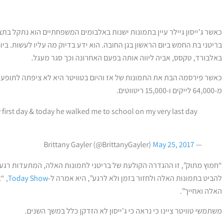
כאשר ג’ייסון גיילר עיין בתמונות ישנות באלבומים המשפחתיים הוא נתקל בתצלו
בריטני בת החמש ביום הראשון בגן החובה. הוא ידע בדיוק מה עליו לעשות. בי
באלבורד, טקסס, אביה ליווה אותה בפעם האחרונה וכך סגר מעגל.
מ-64,000 לייקים ו-15,000 ריטווטים.
first day & today he walked me to school on my very last day
May 25, 2017
— Brittany Gayler (@BrittanyGayler)
“חמוץ מתוק”, זו ההגדרה הקולעת של בריטני לתמונות האלה, המתעדות רגעים
להביט בתמונות האלה ולחזור בזמן ולא לרגע”, היא אמרה ל-
Today Show
, “
האלה ואחייך”.
משתמשי טוויטר ציינו כי נראה כי ג’ייסון לא הזדקן כלל במשך השנים.