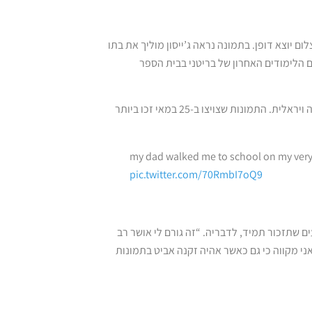
ם יוצא דופן. בתמונה נראה ג’ייסון מוליך את בתו
ום הלימודים האחרון של בריטני בבית הספר
כאשר פירסמה הבת את התמונות של אז והיום בטוויטר היא לא ציפתה לתופעה ויראלית. התמונות שצויצו ב-25 במאי זכו ביותר
my dad walked me to school on my very 
pic.twitter.com/70RmbI7oQ9
 שתזכור תמיד, לדבריה. “זה גורם לי אושר רב
אני מקווה כי גם כאשר אהיה זקנה אביט בתמונות