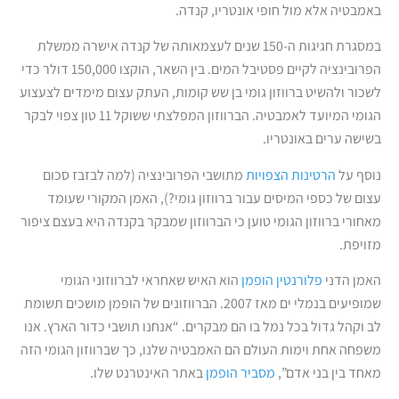
באמבטיה אלא מול חופי אונטריו, קנדה.
במסגרת חגיגות ה-150 שנים לעצמאותה של קנדה אישרה ממשלת
הפרובינציה לקיים פסטיבל המים. בין השאר, הוקצו 150,000 דולר כדי
לשכור ולהשיט ברווזון גומי בן שש קומות, העתק עצום מימדים לצעצוע
הגומי המיועד לאמבטיה. הברווזון המפלצתי ששוקל 11 טון צפוי לבקר
בשישה ערים באונטריו.
נוסף על
הרטינות הצפויות
מתושבי הפרובינציה (למה לבזבז סכום
עצום של כספי המיסים עבור ברווזון גומי?), האמן המקורי שעומד
מאחורי ברווזון הגומי טוען כי הברווזון שמבקר בקנדה היא בעצם ציפור
מזויפת.
האמן הדני
פלורנטין הופמן
הוא האיש שאחראי לברווזוני הגומי
שמופיעים בנמלי ים מאז 2007. הברווזונים של הופמן מושכים תשומת
לב וקהל גדול בכל נמל בו הם מבקרים. “אנחנו תושבי כדור הארץ. אנו
משפחה אחת וימות העולם הם האמבטיה שלנו, כך שברווזון הגומי הזה
מאחד בין בני אדם”,
מסביר הופמן
באתר האינטרנט שלו.