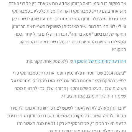
אך במקום בו הופמן רואה ברווזון אחד עצום שמאחד בין כל בני האדם
איש אחר בשם קרייג סמבורסקי רואה הזדמנות כלכלית. סמבורסקי
ייצר גירסה משלו לברווזון הגומי המתנפח, ויחד עם שותף בשם ריאן
וויילי (לווייתני בתרגום ישיר מאנגלית) משווקים השניים את הברווזון
החיקוי שלהם בשם “אמא ברווזה”. הברווזון שלהם גדול יותר וכמה
ממשלות ורשויות מקומיות ברחבי העולם שכרו אותו במקום את
המקורי!
ההודעה לעיתונות של הופמן ה
יא ללא ספק אחת הקורעות:
“בשנת 2014 שכר סטודיו פלורנטין הופמן את קרייג סמבורסקי כדי
לסייע בהפקת מיצב אמנות בלוס אנג’לס. מאז סמבורקי מתבסס על
השיטות שלנו, העיצוב שלנו והקניין הרוחני שלנו כדי להרוויח ממה
שאמור היה להיות מיצב אמנות ציבורי.
“הברווזון מעולם לא היה אמור לשמש לצורכי רווח. הוא נועד להפיח
תקווה ולהפיץ אושר בכל מקום. באמצעות השכרת ברווזון הגומי בניגוד
לדעת היוצר המקורי, סמבורסקי לא רק גוזל את מנת האושר הזו
מהציבור אלא גם מהאמן המקורי ויוצר המיצב.