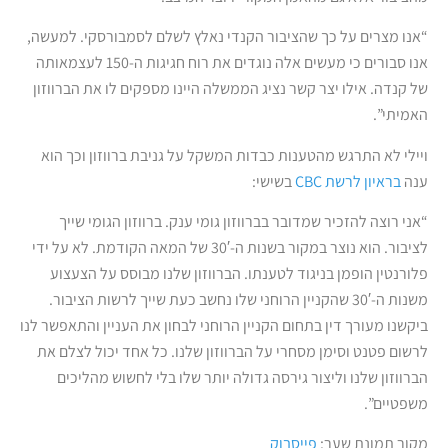
“אנו מצרים על כך שהציבור הקנדי נאלץ לשלם לסמבורסקי. למעשה,
אנו סבורים כי מעשים אלה נוגדים את רוח חגיגות ה-150 לעצמאותה
של קנדה. אילו יצר קשר נציג הממשלה היינו מספקים לו את הברווזון
האמיתי”.
ויילי לא התרגש מהטענות כבדות המשקל על גניבת ברווזון וכך הוא
ענה
בראיון לרשת CBC
בשישי:
“אני רוצה להזכיר שמדובר בברווזון גומי ענק. ברווזון הגומי שייך
לציבור. הוא נוצר במקור בשנות ה-30′ של המאה הקודמת. לא על ידי
פלורנטין הופמן בניגוד לטענתו. הברווזון שלנו מבוסס על הצעצוע
משנות ה-30′ שהקניין הרוחני שלו נחשב כעת שייך לרשות הציבור.
ביקשנו מעורך דין בתחום הקניין הרוחני לבחון את העניין והתאפשר לנו
לרשום פטנט וסימן מסחרי על הברווזון שלנו. כל אחד יכול לצלם את
הברווזון שלנו וליצור גירסה גדולה יותר שלו בלי לחשוש מהליכים
משפטיים”.
מקור תמונת שער:
פייסבוק