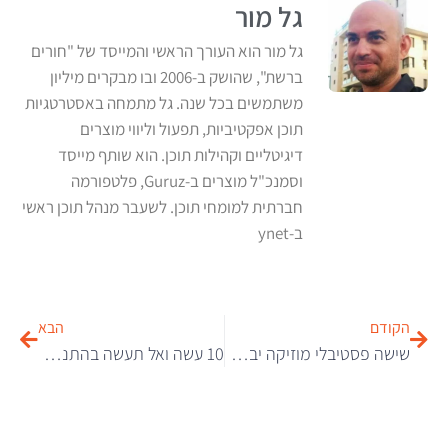
גל מור
גל מור הוא העורך הראשי והמייסד של "חורים
ברשת", שהושק ב-2006 ובו מבקרים מיליון
משתמשים בכל שנה. גל מתמחה באסטרטגיות
תוכן אפקטיביות, תפעול וליווי מוצרים
דיגיטליים וקהילות תוכן. הוא שותף מייסד
וסמנכ"ל מוצרים ב-Guruz, פלטפורמה
חברתית למומחי תוכן. לשעבר מנהל תוכן ראשי
ב-ynet
הקודם
הבא
שישה פסטיבלי מוזיקה יבדקו סמים של מבקרים ויחזירו להם אותם
10 עשה ואל תעשה בהתנהלות עם כסף קטן בין חברים, עובדים ומכרים