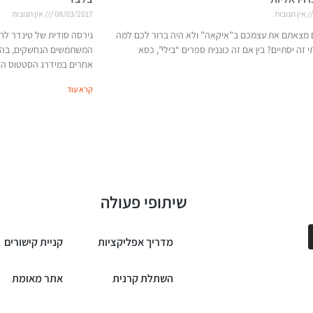
אין תגובות
08/03/2017
אין תגובות
 מצאתם את עצמכם ב”איקאה” ולא היה ברור לכם למה
גירסה סודית של טינדר ל
זה יסתיים? בין אם זה כוננית ספרים “בילי”, כסא
המשתמשים הנחשקים, בהם מ
אחרים במידרג הסטטוס ה
קרא עוד
שיתופי פעולה
מדריך אפליקציות
קניית קישורים
השתלת קרנית
אתר מאומת