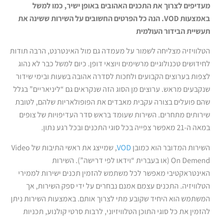
מעדיפים לצרוך את התכנים האהובים באופן ישיר, כמו למשל
באמצעות
VOD
. הנה כל הפרטים החשובים על השירות ששינה את
תעשיית הבידור העולמית
הטלוויזיה מצליחה לשמור על מעמדה גם מול האינטרנט, הרבה תודות
לחידושים טכנולוגיים מרשימים ויוצאי דופן. כיום למשל כבר לא נהוג
לצפות בערוצים הקבועים ולחכות לסדרה אהובה בשעות ובימי שידור
שנקבעים מראש. ערוצים מן הסוג הזה שנקראים גם “ליניאריים” בגלל
שהם פועלים בצורה עקבית מאבדים את הפופולאריות שלהם, לטובת
שירותים מתחרים. השירות שעומד בראש סדר העדיפויות של צופים
במאה ה-21 מאפשר צפייה בכל סוגי התכנים ובכל רגע נתון.
השירות המדובר הוא כמובן
VOD
, שמייצג את ראשי התיבות של Video
On Demend (או בעברית “וידאו לפי דרישה”). השירות
האינטראקטיבי מאפשר לכל משתמש להזמין תכנים ישירות לממירי
הטלוויזיה. התכנים עצמם אמנם נבחרים על ידי ספק השירות, אך
המשתמש הוא היחיד שקובע מתי לצרוך אותם. באמצעות השירות ניתן
להזמין את כל סוגי התוכן הטלוויזיוני, לרבות סרטי קולנוע, תכניות