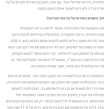
טלוויזיה, אירועי ספיישל ועוד. עם זאת, התכנים בשירות מצויים על גבי
שרת מרכזי ולא ניתן לשמור אותם באופן מקומי.
איך משפיע השירות על תרבות הצריכה?
את ההשפעה של הטכנולוגיה אפשר לראות ברמה המקומית
והבינלאומית. ברמה המקומית, צופים שלא מצליחים לצפות ברצף
אחר סדרות פשוט יכולים לחפש ולמצוא אותם בקלות בתוך ה-VOD.
השירות פשוט ונוח לשימוש, הוא לא דורש שום סוג של רקע טכני והוא
מבוסס על ממשק בעברית מלאה. כבר היום אפשר למצוא בקטלוג
סדרות חדשות כמו תאג”ד, ווסטוורלד והאחיות המוצלחות שלי, או
סדרות קלאסיות כמו זנזורי, שובר שורות והסופרנוס.
ההשפעה ברמה הבינלאומית היא כמובן רחבה יותר. מחקרים מראים
כיצד הטכנולוגיה משנה את האופן שבו הצופים תופסים את הטלוויזיה,
ואת הדרכים השונות שבהן ניתן להשתמש בה. הטכנולוגיה למעשה
מבטלת את הצורך בשיבוץ תכניות ומציבה אתגר משמעותי מול
מפרסמים. היא מאפשרת לכל צופה לבחור רק את התכנים המועדפים
עליו, לדלג על פרסומות וגם לגוון בין פרקים. וידאו על פי דרישה הופך